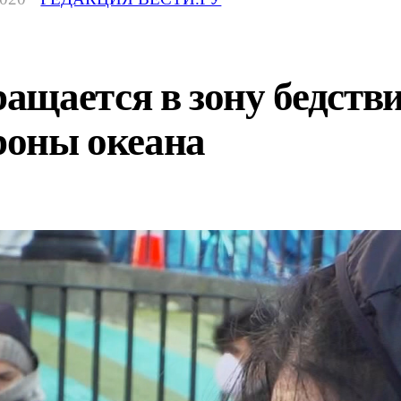
щается в зону бедствия
ороны океана