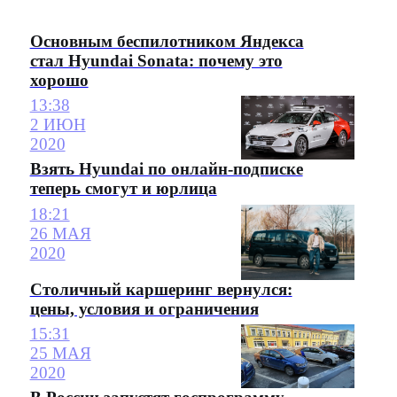
Основным беспилотником Яндекса
стал Hyundai Sonata: почему это
хорошо
13:38
2 ИЮН
2020
Взять Hyundai по онлайн-подписке
теперь смогут и юрлица
18:21
26 МАЯ
2020
Столичный каршеринг вернулся:
цены, условия и ограничения
15:31
25 МАЯ
2020