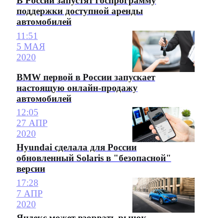
В России запустят госпрограмму
поддержки доступной аренды
автомобилей
11:51
5 МАЯ
2020
BMW первой в России запускает
настоящую онлайн-продажу
автомобилей
12:05
27 АПР
2020
Hyundai сделала для России
обновленный Solaris в "безопасной"
версии
17:28
7 АПР
2020
Яндекс может взорвать рынок