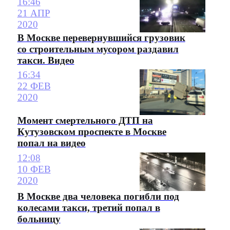
16:46
21 АПР
2020
В Москве перевернувшийся грузовик
со строительным мусором раздавил
такси. Видео
16:34
22 ФЕВ
2020
Момент смертельного ДТП на
Кутузовском проспекте в Москве
попал на видео
12:08
10 ФЕВ
2020
В Москве два человека погибли под
колесами такси, третий попал в
больницу