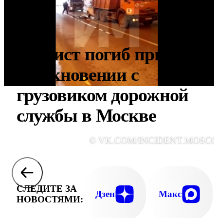
Таксист погиб при
столкновении с
грузовиком дорожной
службы в Москве
© VK.COM/INCIDENT.MOSC
СЛЕДИТЕ ЗА
Дзен
Макс
НОВОСТЯМИ: