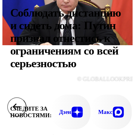
Соблюдать дистанцию
и сидеть дома: Путин
призвал отнестись к
ограничениям со всей
серьезностью
© GLOBALLOOKPRE
СЛЕДИТЕ ЗА
Дзен
Макс
НОВОСТЯМИ: