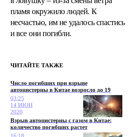
в ловушку – из-за смены ветра
пламя окружило людей. К
несчастью, им не удалось спастись
и все они погибли.
ЧИТАЙТЕ ТАКЖЕ
Число погибших при взрыве
автоцистерны в Китае возросло до 19
03:25
14 ИЮН
2020
Взрыв автоцистерны с газом в Китае:
количество погибших растет
16:18