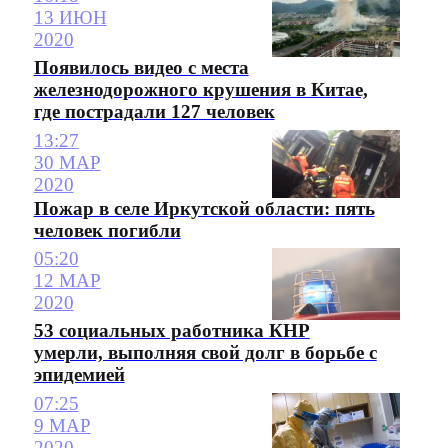
13 ИЮН
2020
Появилось видео с места
железнодорожного крушения в Китае,
где пострадали 127 человек
13:27
30 МАР
2020
Пожар в селе Иркутской области: пять
человек погибли
05:20
12 МАР
2020
53 социальных работника КНР
умерли, выполняя свой долг в борьбе с
эпидемией
07:25
9 МАР
2020