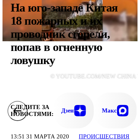
На юго-западе Китая
18 пожарных и их
проводник сгорели,
попав в огненную
ловушку
© YOUTUBE.COM/NEW CHINA 
СЛЕДИТЕ ЗА
Дзен
Макс
НОВОСТЯМИ:
13:51 31 МАРТА 2020
ПРОИСШЕСТВИЯ