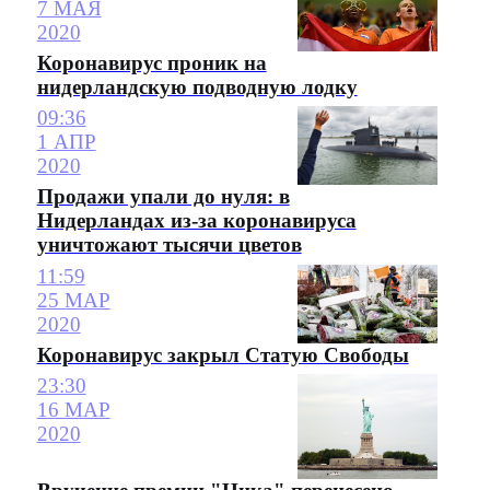
7 МАЯ
2020
Коронавирус проник на
нидерландскую подводную лодку
09:36
1 АПР
2020
Продажи упали до нуля: в
Нидерландах из-за коронавируса
уничтожают тысячи цветов
11:59
25 МАР
2020
Коронавирус закрыл Статую Свободы
23:30
16 МАР
2020