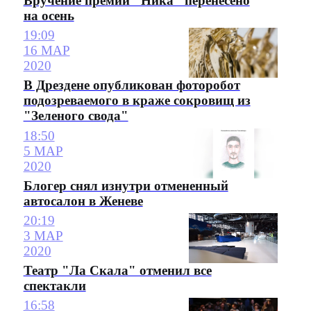
Вручение премии "Ника" перенесено
на осень
19:09
16 МАР
2020
В Дрездене опубликован фоторобот
подозреваемого в краже сокровищ из
"Зеленого свода"
18:50
5 МАР
2020
Блогер снял изнутри отмененный
автосалон в Женеве
20:19
3 МАР
2020
Театр "Ла Скала" отменил все
спектакли
16:58