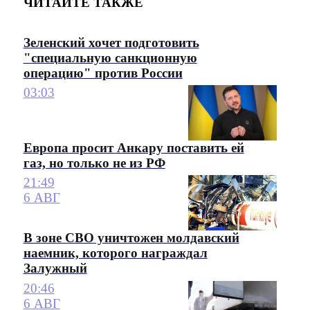
ЧИТАЙТЕ ТАКЖЕ
Зеленский хочет подготовить
"специальную санкционную
операцию" против России
03:03
Европа просит Анкару поставить ей
газ, но только не из РФ
21:49
6 АВГ
В зоне СВО уничтожен молдавский
наемник, которого награждал
Залужный
20:46
6 АВГ