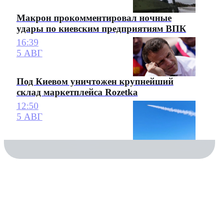
Макрон прокомментировал ночные
удары по киевским предприятиям ВПК
16:39
5 АВГ
Под Киевом уничтожен крупнейший
склад маркетплейса Rozetka
12:50
5 АВГ