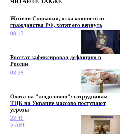
ЧИТАЙТЕ ТАКЖЕ
Жители Словакии, отказавшиеся от
гражданства РФ, хотят его вернуть
08:13
Росстат зафиксировал дефляцию в
России
03:28
Охота на "людоловов": сотрудникам
ТЦК на Украине массово поступают
угрозы
22:46
5 АВГ