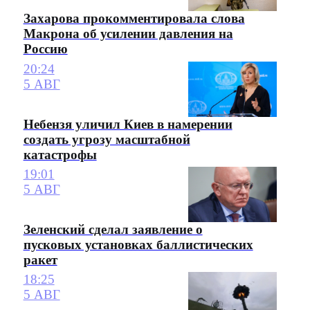
Захарова прокомментировала слова
Макрона об усилении давления на
Россию
20:24
5 АВГ
Небензя уличил Киев в намерении
создать угрозу масштабной
катастрофы
19:01
5 АВГ
Зеленский сделал заявление о
пусковых установках баллистических
ракет
18:25
5 АВГ