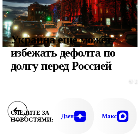
Украина еще может
избежать дефолта по
долгу перед Россией
© E
СЛЕДИТЕ ЗА
Дзен
Макс
НОВОСТЯМИ: