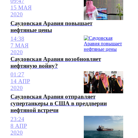
09:47
15 МАЯ
2020
Саудовская Аравия повышает
нефтяные цены
14:38
7 МАЯ
2020
Саудовская Аравия возобновляет
нефтяную войну?
01:27
14 АПР
2020
Саудовская Аравия отправляет
супертанкеры в США в преддверии
нефтяной встречи
23:24
8 АПР
2020