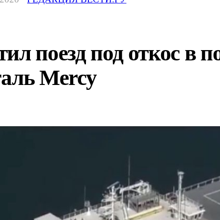
ил поезд под откос в 
таль Mercy