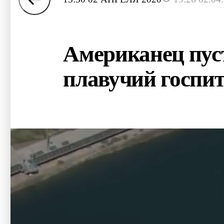
Американец пуст
плавучий госпи