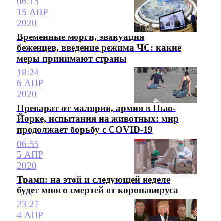
06:15
15 АПР
2020
Временные морги, эвакуация
беженцев, введение режима ЧС: какие
меры принимают страны
18:24
6 АПР
2020
Препарат от малярии, армия в Нью-
Йорке, испытания на животных: мир
продолжает борьбу с COVID-19
06:55
5 АПР
2020
Трамп: на этой и следующей неделе
будет много смертей от коронавируса
23:27
4 АПР