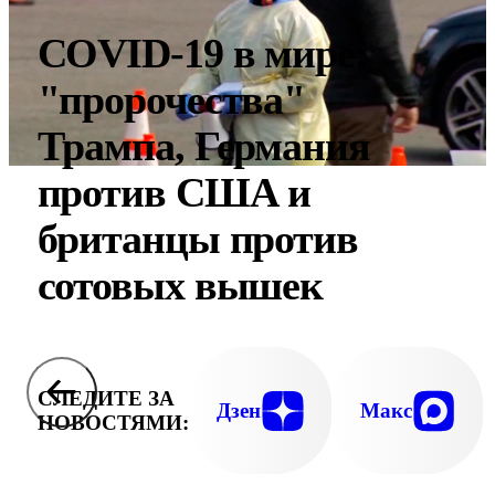
COVID-19 в мире:
"пророчества"
Трампа, Германия
против США и
британцы против
сотовых вышек
СЛЕДИТЕ ЗА
Дзен
Макс
НОВОСТЯМИ: