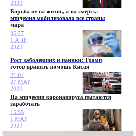
2020
Борьба не на жизнь, а на смерть:
эпидемия мобилизовала все страны
мира
06:27
1 АПР
2020
Рост заболевших и паники: Трамп
готов принять помощь Китая
21:04
27 МАР
2020
На эпидемии коронавируса пытаются
заработать
16:55
1 МАР
2020