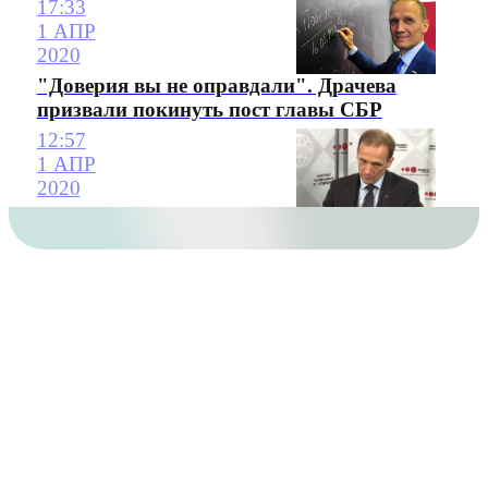
17:33
1 АПР
2020
"Доверия вы не оправдали". Драчева
призвали покинуть пост главы СБР
12:57
1 АПР
2020