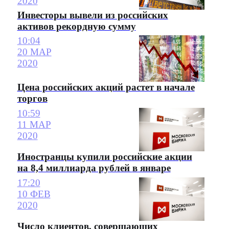
2020
Инвесторы вывели из российских
активов рекордную сумму
10:04
20 МАР
2020
Цена российских акций растет в начале
торгов
10:59
11 МАР
2020
Иностранцы купили российские акции
на 8,4 миллиарда рублей в январе
17:20
10 ФЕВ
2020
Число клиентов, совершающих