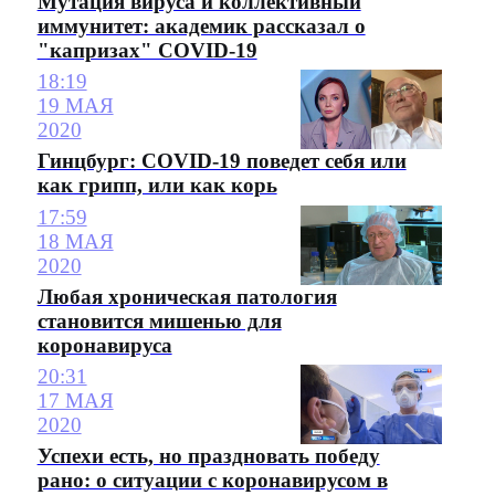
Мутация вируса и коллективный
иммунитет: академик рассказал о
"капризах" COVID-19
18:19
19 МАЯ
2020
Гинцбург: COVID-19 поведет себя или
как грипп, или как корь
17:59
18 МАЯ
2020
Любая хроническая патология
становится мишенью для
коронавируса
20:31
17 МАЯ
2020
Успехи есть, но праздновать победу
рано: о ситуации с коронавирусом в