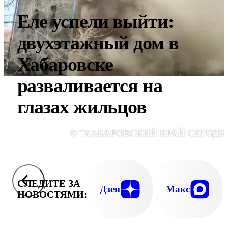
Еле успели выйти:
двухэтажный дом в
Хабаровске
разваливается на
глазах жильцов
© "ХАБАРОВСКИЙ КРАЙ СЕГОДН
СЛЕДИТЕ ЗА
Дзен
Макс
НОВОСТЯМИ: