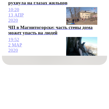
рухнула на глазах жильцов
10:20
13 АПР
2020
ЧП в Магнитогорске: часть стены дома
может упасть на людей
19:52
2 МАР
2020