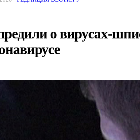
предили о вирусах-шпи
онавирусе