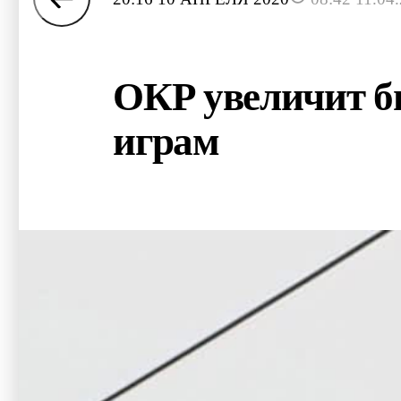
ОКР увеличит б
играм