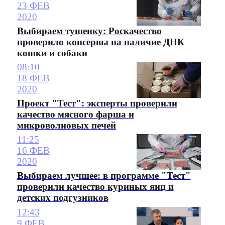
23 ФЕВ
2020
Выбираем тушенку: Роскачество
проверило консервы на наличие ДНК
кошки и собаки
08:10
18 ФЕВ
2020
Проект "Тест": эксперты проверили
качество мясного фарша и
микроволновых печей
11:25
16 ФЕВ
2020
Выбираем лучшее: в программе "Тест"
проверили качество куриных яиц и
детских подгузников
12:43
9 ФЕВ