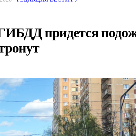
 ГИБДД придется подож
тронут