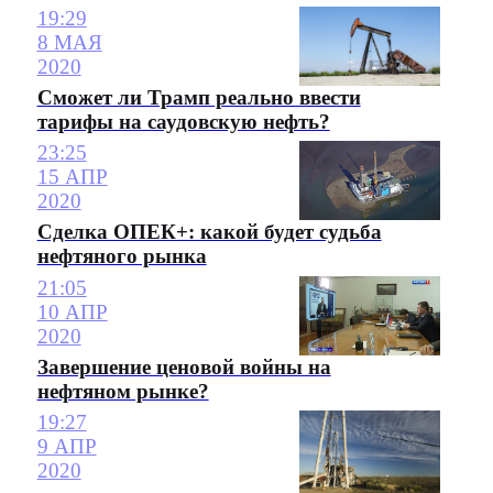
19:29
8 МАЯ
2020
Сможет ли Трамп реально ввести
тарифы на саудовскую нефть?
23:25
15 АПР
2020
Сделка ОПЕК+: какой будет судьба
нефтяного рынка
21:05
10 АПР
2020
Завершение ценовой войны на
нефтяном рынке?
19:27
9 АПР
2020