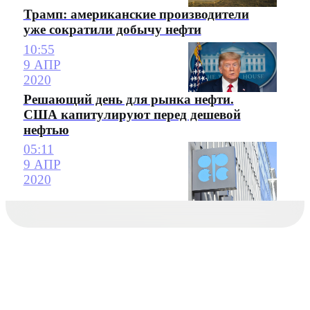
Трамп: американские производители
уже сократили добычу нефти
10:55
9 АПР
2020
Решающий день для рынка нефти.
США капитулируют перед дешевой
нефтью
05:11
9 АПР
2020