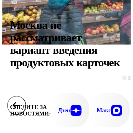
Москва не
рассматривает
вариант введения
продуктовых карточек
© E
СЛЕДИТЕ ЗА
Дзен
Макс
НОВОСТЯМИ: