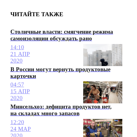
ЧИТАЙТЕ ТАКЖЕ
Столичные власти: смягчение режима
самоизоляции обсуждать рано
14:10
21 АПР
2020
В России могут вернуть продуктовые
карточки
04:57
15 АПР
2020
Минсельхоз: дефицита продуктов нет,
на складах много запасов
12:20
24 МАР
2020