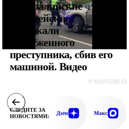
Австралийские
полицейские
задержали
вооруженного
преступника, сбив его
машиной. Видео
© YOUTUBE.C
СЛЕДИТЕ ЗА
Дзен
Макс
НОВОСТЯМИ: