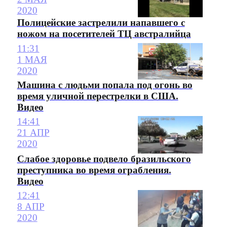
2020
Полицейские застрелили напавшего с
ножом на посетителей ТЦ австралийца
11:31
1 МАЯ
2020
Машина с людьми попала под огонь во
время уличной перестрелки в США.
Видео
14:41
21 АПР
2020
Слабое здоровье подвело бразильского
преступника во время ограбления.
Видео
12:41
8 АПР
2020