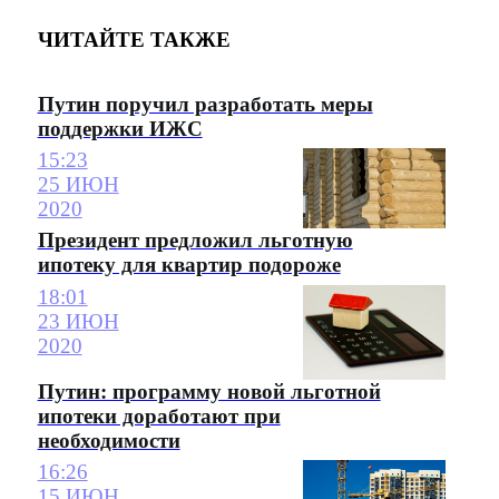
ЧИТАЙТЕ ТАКЖЕ
Путин поручил разработать меры
поддержки ИЖС
15:23
25 ИЮН
2020
Президент предложил льготную
ипотеку для квартир подороже
18:01
23 ИЮН
2020
Путин: программу новой льготной
ипотеки доработают при
необходимости
16:26
15 ИЮН