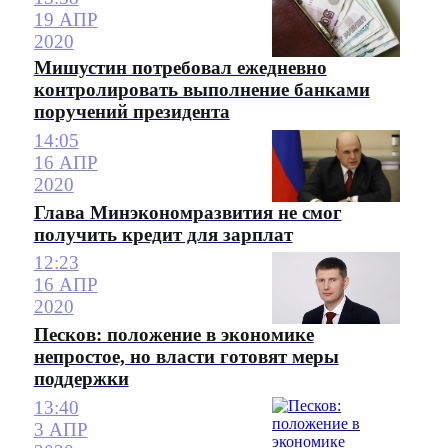
19 АПР
2020
Мишустин потребовал ежедневно
контролировать выполнение банками
поручений президента
14:05
16 АПР
2020
Глава Минэкономразвития не смог
получить кредит для зарплат
12:23
16 АПР
2020
Песков: положение в экономике
непростое, но власти готовят меры
поддержки
13:40
3 АПР