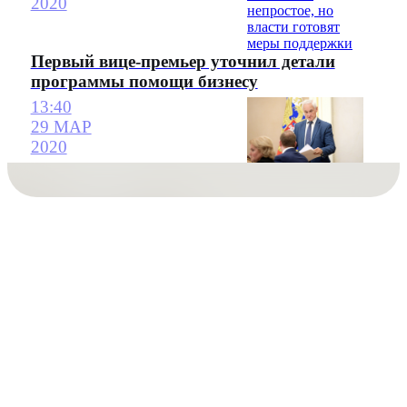
2020
Первый вице-премьер уточнил детали
программы помощи бизнесу
13:40
29 МАР
2020