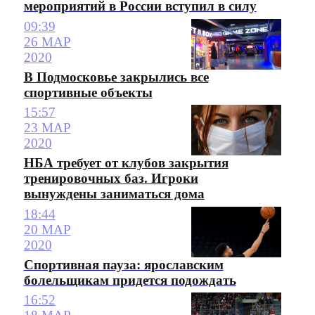
мероприятий в России вступил в силу
09:39
26 МАР
2020
В Подмосковье закрылись все
спортивные объекты
15:57
23 МАР
2020
НБА требует от клубов закрытия
тренировочных баз. Игроки
вынуждены заниматься дома
18:44
20 МАР
2020
Спортивная пауза: ярославским
болельщикам придется подождать
16:52