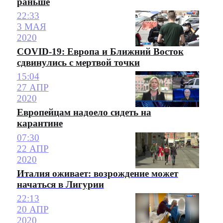
раньше
22:33
3 МАЯ
2020
COVID-19: Европа и Ближний Восток
сдвинулись с мертвой точки
15:04
27 АПР
2020
Европейцам надоело сидеть на
карантине
07:30
22 АПР
2020
Италия оживает: возрождение может
начаться в Лигурии
22:13
20 АПР
2020