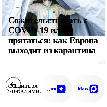
Сожительствовать с
COVID-19 или
прятаться: как Европа
выходит из карантина
© E
СЛЕДИТЕ ЗА
Дзен
Макс
НОВОСТЯМИ: