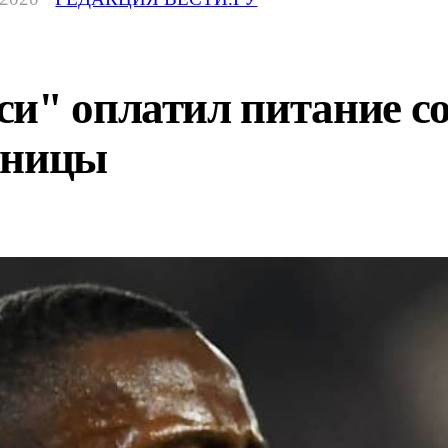
си" оплатил питание с
ьницы