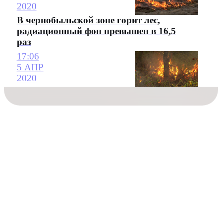
2020
В чернобыльской зоне горит лес,
радиационный фон превышен в 16,5
раз
17:06
5 АПР
2020