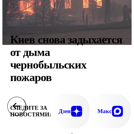
Киев снова задыхается
от дыма
чернобыльских
пожаров
СЛЕДИТЕ ЗА
Дзен
Макс
НОВОСТЯМИ: