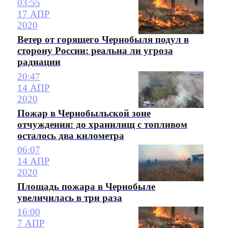
03:55
17 АПР
2020
Ветер от горящего Чернобыля подул в
сторону России: реальна ли угроза
радиации
20:47
14 АПР
2020
Пожар в Чернобыльской зоне
отчуждения: до хранилищ с топливом
осталось два километра
06:07
14 АПР
2020
Площадь пожара в Чернобыле
увеличилась в три раза
16:00
7 АПР