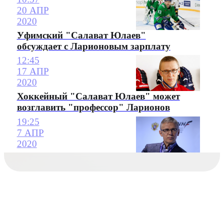
20 АПР
2020
Уфимский "Салават Юлаев"
обсуждает с Ларионовым зарплату
12:45
17 АПР
2020
Хоккейный "Салават Юлаев" может
возглавить "профессор" Ларионов
19:25
7 АПР
2020