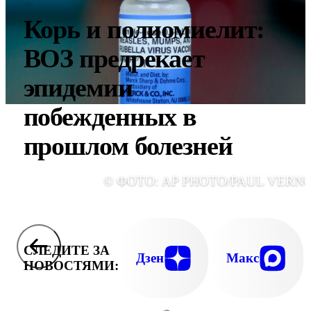
Корь и полиомиелит:
ВОЗ предрекает
эпидемии
побежденных в
прошлом болезней
© ФОТО: AP PHOTO/PAUL VERN
СЛЕДИТЕ ЗА
Дзен
Макс
НОВОСТЯМИ: