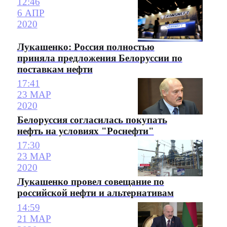
12:46
6 АПР
2020
Лукашенко: Россия полностью
приняла предложения Белоруссии по
поставкам нефти
17:41
23 МАР
2020
Белоруссия согласилась покупать
нефть на условиях "Роснефти"
17:30
23 МАР
2020
Лукашенко провел совещание по
российской нефти и альтернативам
14:59
21 МАР