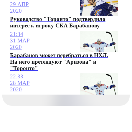
29 АПР
2020
Руководство "Торонто" подтвердило
интерес к игроку СКА Барабанову
21:34
31 МАР
2020
Барабанов может перебраться в НХЛ.
На него претендуют "Аризона" и
"Торонто"
22:33
28 МАР
2020