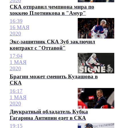
2020
СКА отправил чемпиона мира по
хоккею Плотникова в "Амур"
16:39
16 МАЯ
2020
Экс-защитник СКА Зуб заключил
контракт с "Оттавой"
17:04
1 МАЯ
2020
Брагин может сменить Кудашова в
СКА
16:17
1 МАЯ
2020
Двукратный обладатель Кубка
Гагарина Антипин едет в СКА
19:15