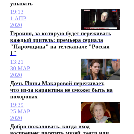
унывать
19:13
1 АПР
2020
Героиня, за которую будет переживать
каждый зритель: премьера сериала
"Паромщица" на телеканале "Россия
1"
13:21
30 МАР
2020
Дочь Инны Макаровой переживает,
что из-за карантина не сможет быть на
похоронах
19:39
25 МАР
2020
Добро пожаловать, когда вход
воспрещен: посетить музей, театр или