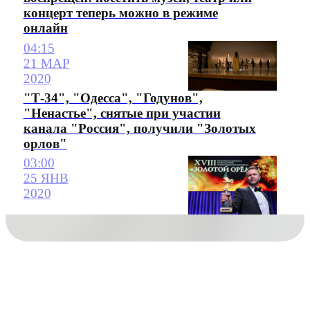
концерт теперь можно в режиме
онлайн
04:15
21 МАР
2020
"Т-34", "Одесса", "Годунов",
"Ненастье", снятые при участии
канала "Россия", получили "Золотых
орлов"
03:00
25 ЯНВ
2020