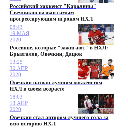
Российский хоккеист "Каролины"
Свечников назван самым
прогрессирующим игроком НХЛ
08:43
19 МАЯ
2020
Россияне, которые "зажигают" в НХЛ:
Брызгалов, Овечкин, Дацюк
13:25
30 АПР
2020
Овечкин назван лучшим хоккеистом
НХЛ в своем возрасте
18:03
13 АПР
2020
Овечкин стал автором лучшего гола за
всю историю НХЛ