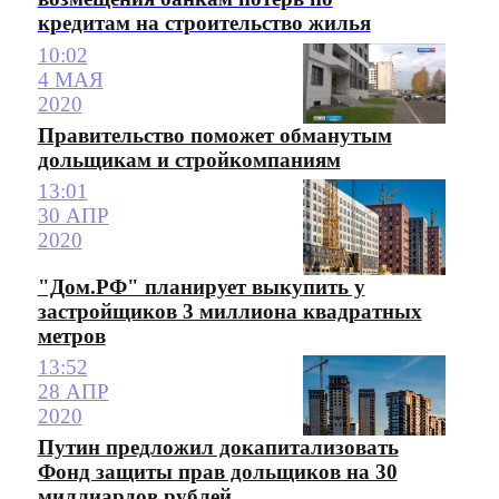
кредитам на строительство жилья
10:02
4 МАЯ
2020
Правительство поможет обманутым
дольщикам и стройкомпаниям
13:01
30 АПР
2020
"Дом.РФ" планирует выкупить у
застройщиков 3 миллиона квадратных
метров
13:52
28 АПР
2020
Путин предложил докапитализовать
Фонд защиты прав дольщиков на 30
миллиардов рублей