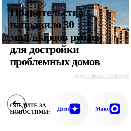
Правительство
направило 30
миллиардов рублей
для достройки
проблемных домов
© GLOBALLOOKPRE
СЛЕДИТЕ ЗА
Дзен
Макс
НОВОСТЯМИ: