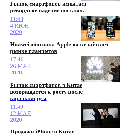
Рынок смартфонов испытает
рекордное падение поставок
11:48
4 ИЮН
2020
Huawei обогнала Apple на китайском
рынке планшетов
17:40
26 МАЯ
2020
Рынок смартфонов в Китае
возвращается к росту после
коронавируса
11:40
12 МАЯ
2020
Продажи iPhone в Китае