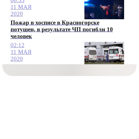
06:55
11 МАЯ
2020
Пожар в хосписе в Красногорске
потушен, в результате ЧП погибли 10
человек
02:12
11 МАЯ
2020