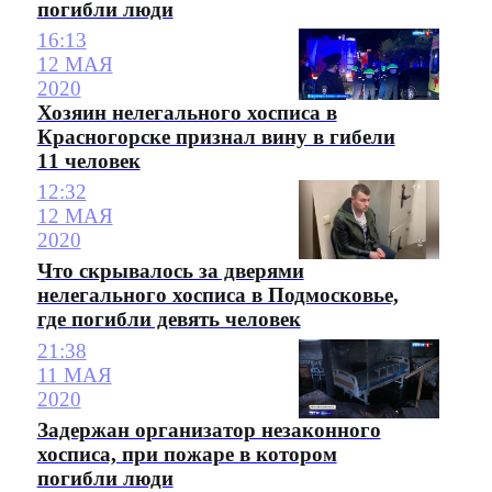
погибли люди
16:13
12 МАЯ
2020
Хозяин нелегального хосписа в
Красногорске признал вину в гибели
11 человек
12:32
12 МАЯ
2020
Что скрывалось за дверями
нелегального хосписа в Подмосковье,
где погибли девять человек
21:38
11 МАЯ
2020
Задержан организатор незаконного
хосписа, при пожаре в котором
погибли люди