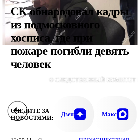
СК обнародовал кадры
из подмосковного
хосписа, где при
пожаре погибли девять
человек
© СЛЕДСТВЕННЫЙ КОМИТЕТ 
СЛЕДИТЕ ЗА
Дзен
Макс
НОВОСТЯМИ: