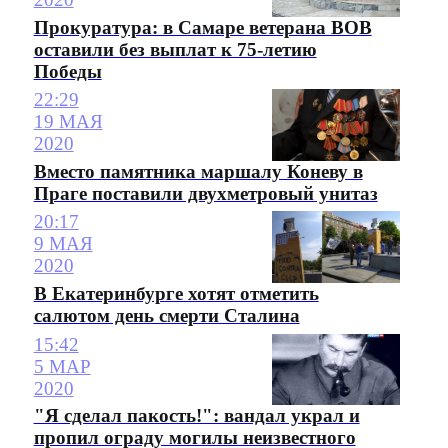
Прокуратура: в Самаре ветерана ВОВ
оставили без выплат к 75-летию
Победы
22:29
19 МАЯ
2020
Вместо памятника маршалу Коневу в
Праге поставили двухметровый унитаз
20:17
9 МАЯ
2020
В Екатеринбурге хотят отметить
салютом день смерти Сталина
15:42
5 МАР
2020
"Я сделал пакость!": вандал украл и
пропил ограду могилы неизвестного