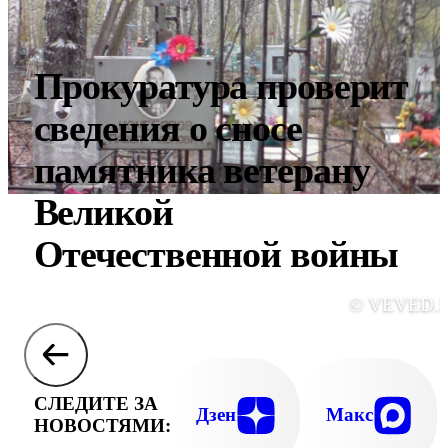
Прокуратура проверит
сведения о сносе
памятника ветерану
Великой
Отечественной войны
© VEVED.
СЛЕДИТЕ ЗА
Дзен
Макс
НОВОСТЯМИ: