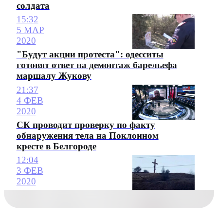
солдата
15:32
5 МАР
2020
"Будут акции протеста": одесситы
готовят ответ на демонтаж барельефа
маршалу Жукову
21:37
4 ФЕВ
2020
СК проводит проверку по факту
обнаружения тела на Поклонном
кресте в Белгороде
12:04
3 ФЕВ
2020