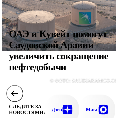
ОАЭ и Кувейт помогут
Саудовской Аравии
увеличить сокращение
нефтедобычи
© ФОТО: SAUDIARAMCO.C
СЛЕДИТЕ ЗА
Дзен
Макс
НОВОСТЯМИ: