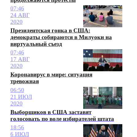
07:46
24 АВГ
2020
Президентская гонка в США:
демократы собираются в Милуоки на
виртуальный съезд
07:46
17 АВГ
2020
Коронавирус в мире: ситуация
тревожная
06:50
21 ИЮЛ
2020
Выборщиков в США заставят
голосовать по воле избирателей штата
18:56
6 ИЮЛ