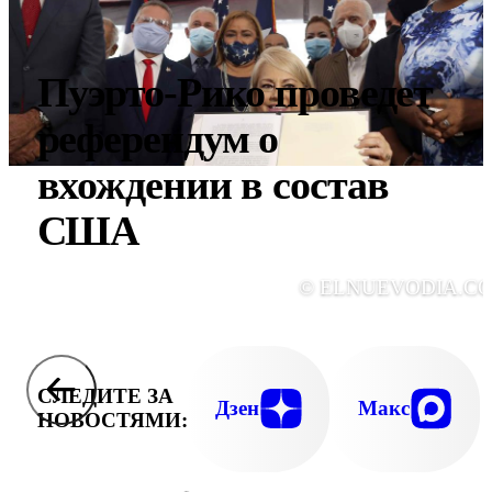
Пуэрто-Рико проведет
референдум о
вхождении в состав
США
© ELNUEVODIA.C
СЛЕДИТЕ ЗА
Дзен
Макс
НОВОСТЯМИ: