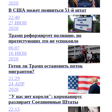
2020
В США может появиться 51-й штат
22:40
27 ИЮН
2020
Трамп реформирует полицию, но
протестующих это не успокоило
06:07
16 ИЮН
2020
Готов ли Трамп остановить поток
мигрантов?
21:29
24 АПР
2020
"У нас нет короля": коронавирус
раздирает Соединенные Штаты
22:13