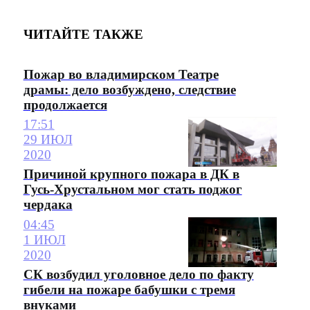
ЧИТАЙТЕ ТАКЖЕ
Пожар во владимирском Театре
драмы: дело возбуждено, следствие
продолжается
17:51
29 ИЮЛ
2020
Причиной крупного пожара в ДК в
Гусь-Хрустальном мог стать поджог
чердака
04:45
1 ИЮЛ
2020
СК возбудил уголовное дело по факту
гибели на пожаре бабушки с тремя
внуками