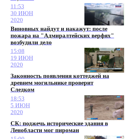
11:53
30 ИЮН
2020
Виновных найдут и накажут: после
пожара на "Адмиралтейских верфях"
возбудили дело
15:08
19 ИЮН
2020
Законность появления коттеджей на
древнем могильнике проверит
Следком
18:53
5 ИЮН
2020
СК: поджечь исторические здания в
Ленобласти мог пироман
15:00