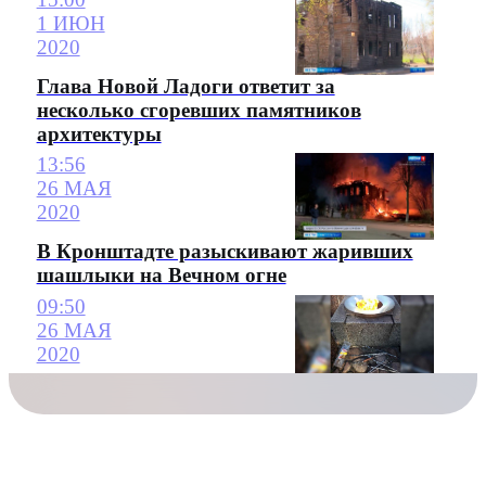
1 ИЮН
2020
Глава Новой Ладоги ответит за
несколько сгоревших памятников
архитектуры
13:56
26 МАЯ
2020
В Кронштадте разыскивают жаривших
шашлыки на Вечном огне
09:50
26 МАЯ
2020