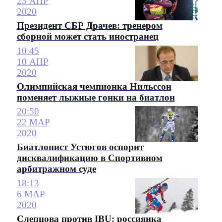
23 АПР
2020
Президент СБР Драчев: тренером
сборной может стать иностранец
10:45
10 АПР
2020
Олимпийская чемпионка Нильссон
поменяет лыжные гонки на биатлон
20:50
22 МАР
2020
Биатлонист Устюгов оспорит
дисквалификацию в Спортивном
арбитражном суде
18:13
6 МАР
2020
Слепцова против IBU: россиянка