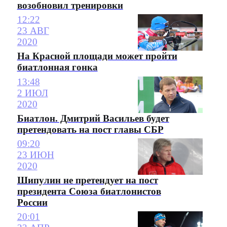
возобновил тренировки
12:22
23 АВГ
2020
На Красной площади может пройти
биатлонная гонка
13:48
2 ИЮЛ
2020
Биатлон. Дмитрий Васильев будет
претендовать на пост главы СБР
09:20
23 ИЮН
2020
Шипулин не претендует на пост
президента Союза биатлонистов
России
20:01