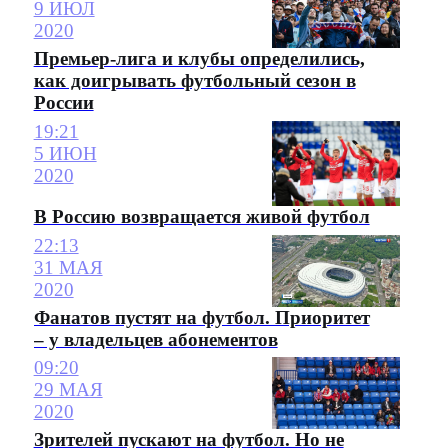
9 ИЮЛ
2020
Премьер-лига и клубы определились,
как доигрывать футбольный сезон в
России
19:21
5 ИЮН
2020
В Россию возвращается живой футбол
22:13
31 МАЯ
2020
Фанатов пустят на футбол. Приоритет
– у владельцев абонементов
09:20
29 МАЯ
2020
Зрителей пускают на футбол. Но не