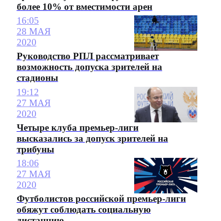
более 10% от вместимости арен
16:05
28 МАЯ
2020
Руководство РПЛ рассматривает
возможность допуска зрителей на
стадионы
19:12
27 МАЯ
2020
Четыре клуба премьер-лиги
высказались за допуск зрителей на
трибуны
18:06
27 МАЯ
2020
Футболистов российской премьер-лиги
обяжут соблюдать социальную
дистанцию