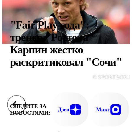
"Fair Play года":
тренер "Ростова"
Карпин жестко
раскритиковал "Сочи"
© SPORTBOX.
СЛЕДИТЕ ЗА
Дзен
Макс
НОВОСТЯМИ: