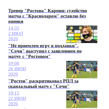
Тренер "Ростова" Карпин: судейство
матча с "Краснодаром" оставлю без
оценки
14:35
2 ИЮЛ
2020
"Не приемлем игру в поддавки".
"Сочи" выступил с заявлением по
матчу с "Ростовом"
19:00
26 ИЮН
2020
"Ростов" раскритиковал РПЛ за
скандальный матч с "Сочи"
19:15
22 ИЮН
2020