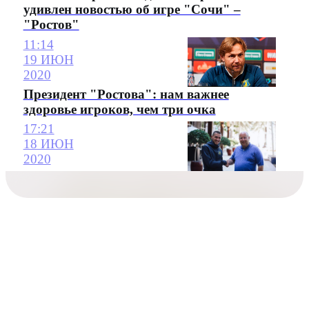
удивлен новостью об игре "Сочи" –
"Ростов"
11:14
19 ИЮН
2020
Президент "Ростова": нам важнее
здоровье игроков, чем три очка
17:21
18 ИЮН
2020