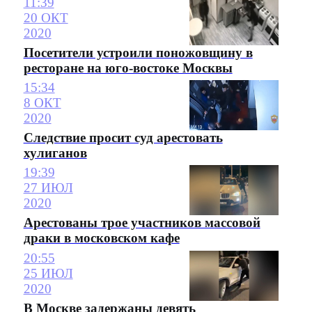
11:39
20 ОКТ
2020
Посетители устроили поножовщину в
ресторане на юго-востоке Москвы
15:34
8 ОКТ
2020
Следствие просит суд арестовать
хулиганов
19:39
27 ИЮЛ
2020
Арестованы трое участников массовой
драки в московском кафе
20:55
25 ИЮЛ
2020
В Москве задержаны девять