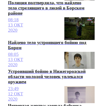
Полиция подтвердила, что найдено
тело стрелявшего в людей в Борском
районе
08:18
13 ОКТ
2020
Найдено тело устроившего бойню под
Бором
08:05
13 ОКТ
2020
Устроивший бойню в Нижегородской
области молодой человек увлекался
оружием
23:49
12 ОКТ
2020
Четвертая жертва: умерла бабушка,