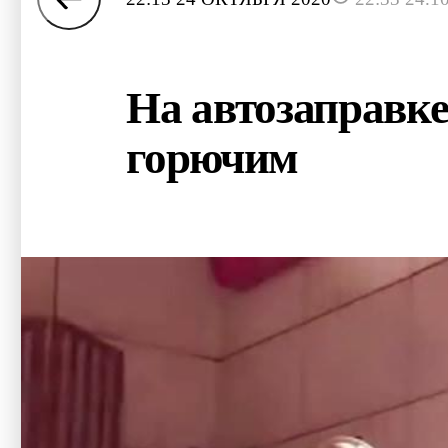
На автозаправке
горючим