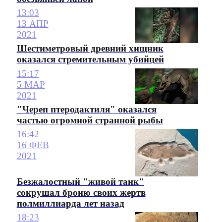
13:03
13 АПР
2021
Шестиметровый древний хищник
оказался стремительным убийцей
15:17
5 МАР
2021
"Череп птеродактиля" оказался
частью огромной странной рыбы
16:42
16 ФЕВ
2021
Безжалостный "живой танк"
сокрушал броню своих жертв
полмиллиарда лет назад
18:23