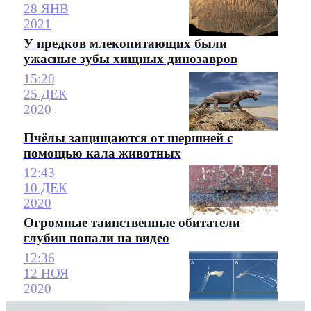
28 ЯНВ
2021
У предков млекопитающих были
ужасные зубы хищных динозавров
15:20
25 ДЕК
2020
Пчёлы защищаются от шершней с
помощью кала животных
12:43
10 ДЕК
2020
Огромные таинственные обитатели
глубин попали на видео
12:36
12 НОЯ
2020