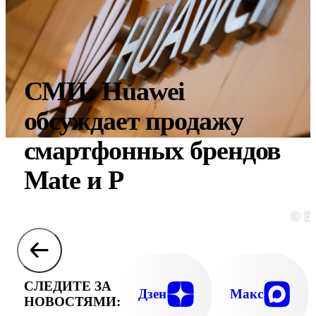
СМИ: Huawei
обсуждает продажу
смартфонных брендов
Mate и P
© E
СЛЕДИТЕ ЗА
Дзен
Макс
НОВОСТЯМИ: