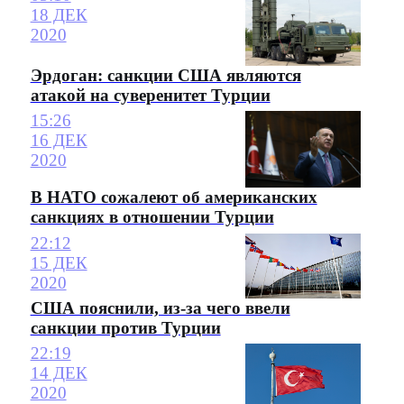
18 ДЕК
2020
Эрдоган: санкции США являются
атакой на суверенитет Турции
15:26
16 ДЕК
2020
В НАТО сожалеют об американских
санкциях в отношении Турции
22:12
15 ДЕК
2020
США пояснили, из-за чего ввели
санкции против Турции
22:19
14 ДЕК
2020