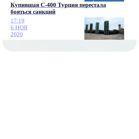
Купившая С-400 Турция перестала
бояться санкций
17:19
6 НОЯ
2020