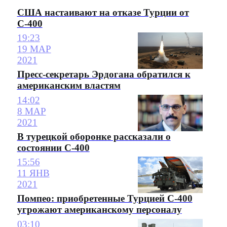
США настаивают на отказе Турции от
С-400
19:23
19 МАР
2021
Пресс-секретарь Эрдогана обратился к
американским властям
14:02
8 МАР
2021
В турецкой оборонке рассказали о
состоянии С-400
15:56
11 ЯНВ
2021
Помпео: приобретенные Турцией С-400
угрожают американскому персоналу
03:10